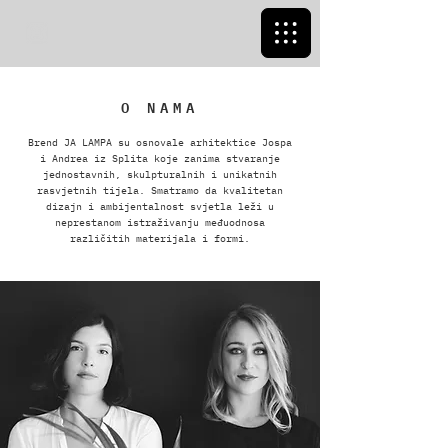
O NAMA
Brend JA LAMPA su osnovale arhitektice Jospa
i Andrea iz Splita koje zanima stvaranje
jednostavnih, skulpturalnih i unikatnih
rasvjetnih tijela. Smatramo da kvalitetan
dizajn i ambijentalnost svjetla leži u
neprestanom istraživanju međuodnosa
različitih materijala i formi.